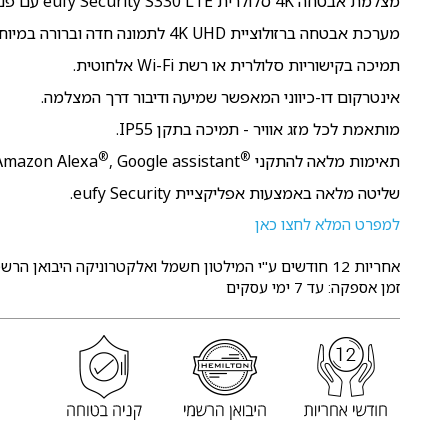
מצלמת אבטחה 4K סלולרית eufy Security S330 LTE עם פנל סולארי.
מערכת אבטחה ברזולוציית 4K UHD לתמונה חדה וברורה במיוחד.
תמיכה בקישוריות סלולרית או רשת Wi-Fi אלחוטית.
אינטרקום דו-כיווני המאפשר שמיעה ודיבור דרך המצלמה.
מותאמת לכל מזג אוויר - תמיכה בתקן IP55.
®
®
תאימות מלאה להתקני
, Google assistant ולהתקני אנדרואיד ו-iOS.
Amazon Alexa
שליטה מלאה באמצעות אפליקציית eufy Security.
למפרט המלא לחצו כאן
אחריות 12 חודשים
ע"י המילטון חשמל ואלקטרוניקה היבואן הרשמ
זמן אספקה: עד 7 ימי עסקים