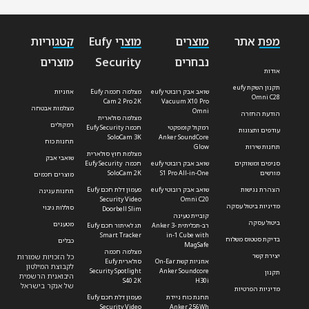
מפת אתר
מוצרים
מוצרי Eufy
קטגוריות
נבחרים
Security
מוצרים
אודות
תקנון השקת eufy
שואב אבק רובוטי eufy
מצלמה חכמה Eufy
אוזניות
Omni C28
Cam 2 Pro 2K
Vacuum X10 Pro
מצלמות אבטחה
Omni
הודעת החזרה
מצלמה סולארית
רמקולים
רמקול קומפקטי
חכמה Eufy Security
עודפים ותצוגות
SoloCam 3K
Anker SoundCore
תחנות כוח
תחנות שירות
Glow
מצלמת חוץ סולארית
שואבי אבק
סניפים ומשווקים
שואב אבק רובוטי eufy
חכמה Eufy Security
מורשים
S1 Pro All-in-One
SoloCam 2K
מוצרים חכמים
הצהרת נגישות
שואב אבק רובוטי eufy
פעמון דלת חכם Eufy
תחנות עגינה
Security Video
Omni C20
מדיניות ביטול עסקה
סוללות גיבוי
Doorbell Slim
קוביית טעינה
ביטול עסקה
מטענים
רב-תכליתית Anker 3-
תג לאיתור חכם Eufy
Smart Tracker
in-1 Cube with
בדיקת סטטוס משלוח
כבלים
MagSafe
מצלמה חכמה
יצירת קשר
כל הזכויות שמורות
אוזניות קשת On-Ear
סולארית Eufy
לקבוצת המילטון
Security Spotlight
Anker Soundcore
תקנון
היבואנית הרשמית
S40 2K
H30i
של אנקר בישראל
מדיניות הפרטיות
תחנת כוח ניידת
פעמון דלת חכם Eufy
Security Video
Anker 256Wh