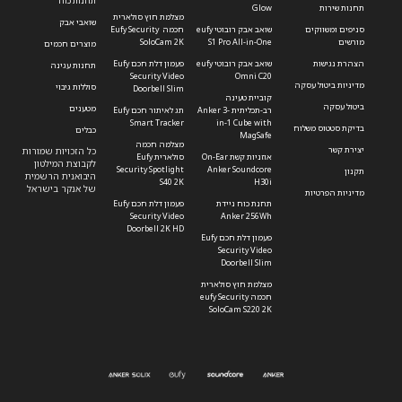
תחנות כוח
תחנות שירות
Glow
מצלמת חוץ סולארית
שואבי אבק
סניפים ומשווקים
שואב אבק רובוטי eufy
חכמה Eufy Security
מורשים
S1 Pro All-in-One
SoloCam 2K
מוצרים חכמים
הצהרת נגישות
שואב אבק רובוטי eufy
פעמון דלת חכם Eufy
תחנות עגינה
Security Video
Omni C20
מדיניות ביטול עסקה
סוללות גיבוי
Doorbell Slim
קוביית טעינה
ביטול עסקה
מטענים
רב-תכליתית Anker 3-
תג לאיתור חכם Eufy
Smart Tracker
in-1 Cube with
בדיקת סטטוס משלוח
כבלים
MagSafe
מצלמה חכמה
יצירת קשר
כל הזכויות שמורות
אוזניות קשת On-Ear
סולארית Eufy
לקבוצת המילטון
Security Spotlight
Anker Soundcore
תקנון
היבואנית הרשמית
S40 2K
H30i
של אנקר בישראל
מדיניות הפרטיות
תחנת כוח ניידת
פעמון דלת חכם Eufy
Security Video
Anker 256Wh
Doorbell 2K HD
פעמון דלת חכם Eufy
Security Video
Doorbell Slim
מצלמת חוץ סולארית
חכמה eufy Security
SoloCam S220 2K