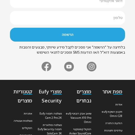
בלחיצה על "הרשמה" אני מסכים לקבל מידע שיווקי, מבצעים והטבות
באמצעות דוא"ל ו/או הודעות SMS ומסכים לתנאי השימוש
מפת אתר
מוצרים
מוצרי Eufy
קטגוריות
נבחרים
Security
מוצרים
אודות
תקנון השקת eufy
שואב אבק רובוטי eufy
מצלמה חכמה Eufy
אוזניות
Omni C28
Cam 2 Pro 2K
Vacuum X10 Pro
מצלמות אבטחה
Omni
הודעת החזרה
מצלמה סולארית
רמקולים
רמקול קומפקטי
חכמה Eufy Security
עודפים ותצוגות
SoloCam 3K
Anker SoundCore