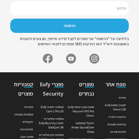
בלחיצה על "הרשמה" אני מסכים לקבל מידע שיווקי, מבצעים והטבות
באמצעות דוא"ל ו/או הודעות SMS ומסכים לתנאי השימוש
מפת אתר
מוצרים
מוצרי Eufy
קטגוריות
נבחרים
Security
מוצרים
אודות
תקנון השקת eufy
שואב אבק רובוטי eufy
מצלמה חכמה Eufy
אוזניות
Omni C28
Cam 2 Pro 2K
Vacuum X10 Pro
מצלמות אבטחה
Omni
הודעת החזרה
מצלמה סולארית
רמקולים
רמקול קומפקטי
חכמה Eufy Security
עודפים ותצוגות
SoloCam 3K
Anker SoundCore
תחנות כוח
תחנות שירות
Glow
מצלמת חוץ סולארית
שואבי אבק