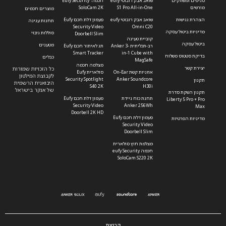
סניפים ומשווקים
שואב אבק רובוטי eufy
חכמה Eufy Security
מורשים
S1 Pro All-in-One
SoloCam 2K
מוצרים חכמים
הצהרת נגישות
שואב אבק רובוטי eufy
פעמון דלת חכם Eufy
תחנות עגינה
Security Video
Omni C20
מדיניות ביטול עסקה
סוללות גיבוי
Doorbell Slim
קוביית טעינה
ביטול עסקה
מטענים
רב-תכליתית Anker 3-
תג לאיתור חכם Eufy
Smart Tracker
in-1 Cube with
בדיקת סטטוס משלוח
כבלים
MagSafe
מצלמה חכמה
יצירת קשר
כל הזכויות שמורות
אוזניות קשת On-Ear
סולארית Eufy
לקבוצת המילטון
Security Spotlight
Anker Soundcore
תקנון
היבואנית הרשמית
S40 2K
H30i
של אנקר בישראל
תקנון השקת סדרת
תחנת כוח ניידת
פעמון דלת חכם Eufy
Liberty 5 Pro + Pro
Security Video
Anker 256Wh
Max
Doorbell 2K HD
פעמון דלת חכם Eufy
מדיניות הפרטיות
Security Video
Doorbell Slim
מצלמת חוץ סולארית
חכמה eufy Security
SoloCam S220 2K