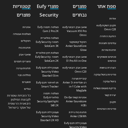
מפת אתר
מוצרים
מוצרי Eufy
קטגוריות
נבחרים
Security
מוצרים
אודות
תקנון השקת eufy
שואב אבק רובוטי eufy
מצלמה חכמה Eufy
אוזניות
Omni C28
Cam 2 Pro 2K
Vacuum X10 Pro
מצלמות אבטחה
Omni
הודעת החזרה
מצלמה סולארית
רמקולים
רמקול קומפקטי
חכמה Eufy Security
עודפים ותצוגות
SoloCam 3K
Anker SoundCore
תחנות כוח
תחנות שירות
Glow
מצלמת חוץ סולארית
שואבי אבק
סניפים ומשווקים
שואב אבק רובוטי eufy
חכמה Eufy Security
מורשים
S1 Pro All-in-One
SoloCam 2K
מוצרים חכמים
הצהרת נגישות
שואב אבק רובוטי eufy
פעמון דלת חכם Eufy
תחנות עגינה
Security Video
Omni C20
מדיניות ביטול עסקה
סוללות גיבוי
Doorbell Slim
קוביית טעינה
ביטול עסקה
מטענים
רב-תכליתית Anker 3-
תג לאיתור חכם Eufy
Smart Tracker
in-1 Cube with
בדיקת סטטוס משלוח
כבלים
MagSafe
מצלמה חכמה
יצירת קשר
כל הזכויות שמורות
אוזניות קשת On-Ear
סולארית Eufy
לקבוצת המילטון
Security Spotlight
Anker Soundcore
תקנון
היבואנית הרשמית
S40 2K
H30i
של אנקר בישראל
מדיניות הפרטיות
תחנת כוח ניידת
פעמון דלת חכם Eufy
Security Video
Anker 256Wh
Doorbell 2K HD
פעמון דלת חכם Eufy
Security Video