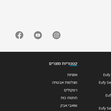
קטגוריות מוצרים
אוזניות
חכמה Eufy Security
מצלמות אבטחה
רמקולים
וץ סולארית חכמה Eufy
תחנות כוח
שואבי אבק
Eufy Securit