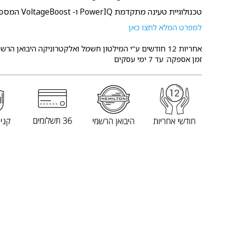
טכנולוגיית טעינה מתקדמת PowerIQ ו- VoltageBoost המספקים את הטעינה המהירה ביותר.
למפרט המלא לחצו כאן
אחריות 12 חודשים
ע"י המילטון חשמל ואלקטרוניקה היבואן הרשמ
זמן אספקה: עד 7 ימי עסקים