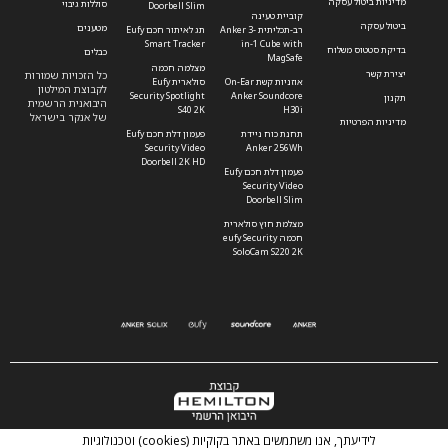
מדיניות ביטול עסקה
סוללות גיבוי
Doorbell Slim
קוביית טעינה
ביטול עסקה
מטענים
רב-תכליתית Anker 3-
תג לאיתור חכם Eufy
Smart Tracker
in-1 Cube with
בדיקת סטטוס משלוח
כבלים
MagSafe
מצלמה חכמה
יצירת קשר
כל הזכויות שמורות
אוזניות קשת On-Ear
סולארית Eufy
לקבוצת המילטון
Security Spotlight
Anker Soundcore
תקנון
היבואנית הרשמית
S40 2K
H30i
של אנקר בישראל
מדיניות הפרטיות
תחנת כוח ניידת
פעמון דלת חכם Eufy
Security Video
Anker 256Wh
Doorbell 2K HD
פעמון דלת חכם Eufy
Security Video
Doorbell Slim
מצלמת חוץ סולארית
חכמה eufy Security
SoloCam S220 2K
Powered by Blacknet.co.il
לידיעתך, אנו משתמשים באתר בקוקיות (cookies) וטכנולוגיות