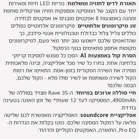
תאורת לדים לחוויה מושלמת
: נוריות LED חיות ומאירות
יחד עם הקצב של המוסיקה ומספקות חוויה אורקולית סוחפת
ומהנה באמצעות 8 אפקטים מובנים או אפקטים לבחירה.
זוג מיקרופונים אלחוטיים
: מיקרופונים אלחוטיים כפולים
כוללים צליל צלול כבדולח וטכנולוגיית אנטי-פידבק, כך
שהדואטים שלכם יישמעו טוב יותר מאי פעם; למיקרופונים
מקומות אחסון מתאימים בגוף הרמקול.
הסרת קול באמצעות AI
: הפכו כל מפגש למסיבת קריוקי
בלחיצה אחת. בחרו כל שיר מכל אפליקציה, ובינה מלאכותית
מסירה את השירה המקורית בזמן-אמת. התאימו את רמות
הקול לשירה משותפת או לשיר סולו מלא - הקול שלכם,
הבמה שלכם!
חיי סוללה ארוכים במיוחד
: ה-Rave 3S מצויד בסוללה של
4900mAh, המספיקה לעד 12 שעות* של זמן האזנה בטעינה
בודדת.
אפליקציית soundcore
: האפליקציה מאפשרת לכם שליטה
מלאה על רמקול המסיבה שלכם. כוונו בקלות את הגדרות ה-
Pro EQ, התאורה, האפקטים הקוליים והדהוד.