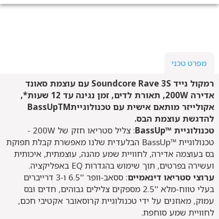
מפרט טכני
רמקול נייד Soundcore Rave 3S עם עוצמת סאונד
אדירה 200W, תאורת לדים, זמן נגינה עד 12 שעות*,
אקולייזר מותאם אישית עם טכנולוגייתBassUpTM
להדגשת עוצמת הבס.
טכנולוגיית ™BassUp
: צליל סטריאו חזק של 200W -
טכנולוגיית ™BassUp הבלעדית שלנו מאפשרת קבלת תפוקת
בס בעוצמה אדירה, לחוויית שמע מהנה, עוצמתית, איכותית
ועשירה בפרטים, תוך שימוש בהגדרות EQ באפליקציה.
ערוצי סטריאו דינאמיים
: ססאב-וופר ''6.5 ו-3 דרייברים
בעלי טווח-מלא ''2.5 מספקים צלילים גבוהים, חדים ובס
עמוק, מאוזנים על ידי טכנולוגיית קרוסאובר אקטיבי חכם,
לחוויית שמע סוחפת.