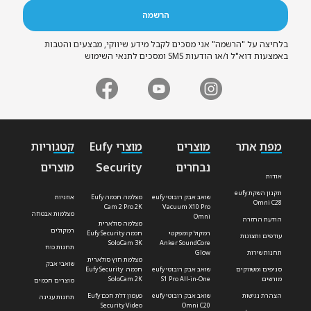
בלחיצה על "הרשמה" אני מסכים לקבל מידע שיווקי, מבצעים והטבות
באמצעות דוא"ל ו/או הודעות SMS ומסכים לתנאי השימוש
מפת אתר
מוצרים
מוצרי Eufy
קטגוריות
נבחרים
Security
מוצרים
אודות
תקנון השקת eufy
שואב אבק רובוטי eufy
מצלמה חכמה Eufy
אוזניות
Omni C28
Cam 2 Pro 2K
Vacuum X10 Pro
מצלמות אבטחה
Omni
הודעת החזרה
מצלמה סולארית
רמקולים
רמקול קומפקטי
חכמה Eufy Security
עודפים ותצוגות
SoloCam 3K
Anker SoundCore
תחנות כוח
תחנות שירות
Glow
מצלמת חוץ סולארית
שואבי אבק
סניפים ומשווקים
שואב אבק רובוטי eufy
חכמה Eufy Security
מורשים
S1 Pro All-in-One
SoloCam 2K
מוצרים חכמים
הצהרת נגישות
שואב אבק רובוטי eufy
פעמון דלת חכם Eufy
תחנות עגינה
Security Video
Omni C20