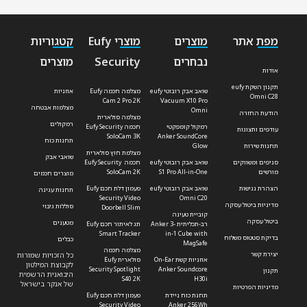
מפת אתר
מוצרים
מוצרי Eufy
קטגוריות
נבחרים
Security
מוצרים
אודות
תקנון השקת eufy
שואב אבק רובוטי eufy
מצלמה חכמה Eufy
אוזניות
Omni C28
Cam 2 Pro 2K
Vacuum X10 Pro
מצלמות אבטחה
Omni
הודעת החזרה
מצלמה סולארית
רמקולים
רמקול קומפקטי
חכמה Eufy Security
עודפים ותצוגות
SoloCam 3K
Anker SoundCore
תחנות כוח
תחנות שירות
Glow
מצלמת חוץ סולארית
שואבי אבק
סניפים ומשווקים
שואב אבק רובוטי eufy
חכמה Eufy Security
מורשים
S1 Pro All-in-One
SoloCam 2K
מוצרים חכמים
הצהרת נגישות
שואב אבק רובוטי eufy
פעמון דלת חכם Eufy
תחנות עגינה
Security Video
Omni C20
מדיניות ביטול עסקה
סוללות גיבוי
Doorbell Slim
קוביית טעינה
ביטול עסקה
מטענים
רב-תכליתית Anker 3-
תג לאיתור חכם Eufy
Smart Tracker
in-1 Cube with
בדיקת סטטוס משלוח
כבלים
MagSafe
מצלמה חכמה
יצירת קשר
כל הזכויות שמורות
אוזניות קשת On-Ear
סולארית Eufy
לקבוצת המילטון
Security Spotlight
Anker Soundcore
תקנון
היבואנית הרשמית
S40 2K
H30i
של אנקר בישראל
מדיניות הפרטיות
תחנת כוח ניידת
פעמון דלת חכם Eufy
Security Video
Anker 256Wh