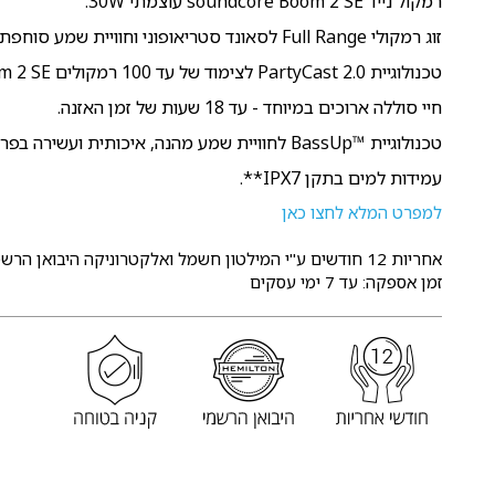
רמקול נייד soundcore Boom 2 SE עוצמתי 30W.
זוג רמקולי Full Range לסאונד סטריאופוני וחוויית שמע סוחפת.
טכנולוגיית PartyCast 2.0 לצימוד של עד 100 רמקולים Boom 2 SE.
חיי סוללה ארוכים במיוחד - עד 18 שעות של זמן האזנה.
טכנולוגיית ™BassUp לחוויית שמע מהנה, איכותית ועשירה בפרטים.
עמידות למים בתקן IPX7**.
למפרט המלא לחצו כאן
אחריות 12 חודשים
ע"י המילטון חשמל ואלקטרוניקה היבואן הרשמ
זמן אספקה: עד 7 ימי עסקים