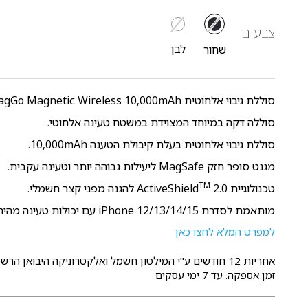
צבעים
לבן
שחור
סוללת גיבוי אלחוטית MagGo Magnetic Wireless 10,000mAh מבית Anker.
סוללה דקה במיוחד המצוידת במשטח טעינה אלחוטי.
סוללת גיבוי אלחוטית בעלת קיבולת הטענה 10,000mAh.
מגנט סופר חזק MagSafe ליעילות גבוהה יותר וטעינה עקבית.
TM
טכנולוגיית ActiveShield
2.0 להגנה מפני קצר חשמלי.
מותאמת לסדרת 12/13/14/15 iPhone עם יכולות טעינה מהירה מגנטית של 15W.
למפרט המלא לחצו כאן
אחריות 12 חודשים
ע"י המילטון חשמל ואלקטרוניקה היבואן הרשמ
זמן אספקה: עד 7 ימי עסקים