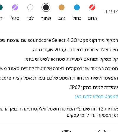
צבעים
אדום
כחול
זהב
לבן
סגול
יר
שחור
רמקול נייד וקומפקטי soundcore Select 4 GO עם עוצמת שמע מפתיעה.
חיי סוללה ארוכים במיוחד - עד 20 שעות נגינה.
קל משקל ומותאם לפעילות שטח או לשימוש ביתי.
תמיכה בצימוד שני רמקולים בצורה אלחוטית לחוויית סאונד משו
התאימו אישית את חווית השמע שלכם בעזרת אפליקצית soundcore.
עמידות למים בתקן IP67.
למפרט המלא לחצו כאן
אחריות 12 חודשים
ע"י המילטון חשמל ואלקטרוניקה היבואן הרשמ
זמן אספקה: עד 7 ימי עסקים