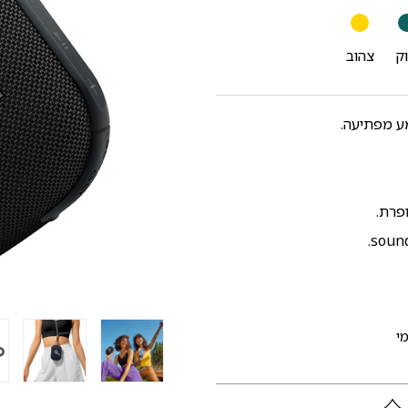
וק
צהוב
פרת.
י