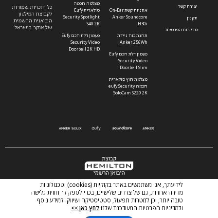
מצלמה חכמה
יצירת קשר
כל הזכויות שמורות
אוזניות קשת On-Ear
סולארית Eufy
לקבוצת המילטון
Security Spotlight
Anker Soundcore
תקנון
היבואנית הרשמית
S40 2K
H30i
של אנקר בישראל
מדיניות הפרטיות
תחנת כוח ניידת
פעמון דלת חכם Eufy
Security Video
Anker 256Wh
Doorbell 2K HD
פעמון דלת חכם Eufy
Security Video
Doorbell Slim
מצלמת חוץ סולארית
חכמה eufy Security
SoloCam S220 2K
Powered by Blacknet.co.il
לידיעתך, אנו משתמשים באתר בקוקיות (cookies) וטכנולוגיות
מדידה אחרות, גם של צדדים שלישיים, בכדי לספק לך חווית גלישה
טובה יותר, וכן למטרות תפעול, סטטיסטיקה ושיווק. למידע נוסף
ולמדיניות הפרטיות המעודכנת שלנו
לחץ כאן >>