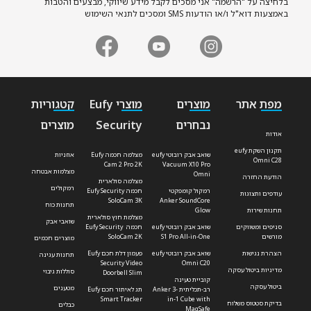
בלחיצה על "הרשמה" אני מסכים לקבל מידע שיווקי, מבצעים והטבות
באמצעות דוא"ל ו/או הודעות SMS ומסכים לתנאי השימוש
מפת אתר
מוצרים
מוצרי Eufy
קטגוריות
נבחרים
Security
מוצרים
אודות
תקנון השקת eufy
שואב אבק רובוטי eufy
מצלמה חכמה Eufy
אוזניות
Omni C28
Cam 2 Pro 2K
Vacuum X10 Pro
מצלמות אבטחה
Omni
הודעת החזרה
מצלמה סולארית
רמקולים
רמקול קומפקטי
חכמה Eufy Security
עודפים ותצוגות
SoloCam 3K
Anker SoundCore
תחנות כוח
תחנות שירות
Glow
מצלמת חוץ סולארית
שואבי אבק
סניפים ומשווקים
שואב אבק רובוטי eufy
חכמה Eufy Security
מורשים
S1 Pro All-in-One
SoloCam 2K
מוצרים חכמים
הצהרת נגישות
שואב אבק רובוטי eufy
פעמון דלת חכם Eufy
תחנות עגינה
Security Video
Omni C20
מדיניות ביטול עסקה
סוללות גיבוי
Doorbell Slim
קוביית טעינה
ביטול עסקה
מטענים
רב-תכליתית Anker 3-
תג לאיתור חכם Eufy
Smart Tracker
in-1 Cube with
בדיקת סטטוס משלוח
כבלים
MagSafe