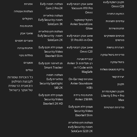
תקנון השקת eufy
שואב אבק רובוטי eufy
מצלמה חכמה Eufy
אוזניות
Omni C28
Cam 2 Pro 2K
Vacuum X10 Pro
מצלמות אבטחה
Omni
הודעת החזרה
מצלמה סולארית
רמקולים
רמקול קומפקטי
חכמה Eufy Security
עודפים ותצוגות
SoloCam 3K
Anker SoundCore
תחנות כוח
תחנות שירות
Glow
מצלמת חוץ סולארית
שואבי אבק
סניפים ומשווקים
שואב אבק רובוטי eufy
חכמה Eufy Security
מורשים
S1 Pro All-in-One
SoloCam 2K
מוצרים חכמים
הצהרת נגישות
שואב אבק רובוטי eufy
פעמון דלת חכם Eufy
תחנות עגינה
Security Video
Omni C20
מדיניות ביטול עסקה
סוללות גיבוי
Doorbell Slim
קוביית טעינה
ביטול עסקה
מטענים
רב-תכליתית Anker 3-
תג לאיתור חכם Eufy
Smart Tracker
in-1 Cube with
בדיקת סטטוס משלוח
כבלים
MagSafe
מצלמה חכמה
יצירת קשר
כל הזכויות שמורות
אוזניות קשת On-Ear
סולארית Eufy
לקבוצת המילטון
Security Spotlight
Anker Soundcore
תקנון
היבואנית הרשמית
S40 2K
H30i
של אנקר בישראל
תקנון השקת סדרת
תחנת כוח ניידת
פעמון דלת חכם Eufy
Liberty 5 Pro + Pro
Security Video
Anker 256Wh
Max
Doorbell 2K HD
פעמון דלת חכם Eufy
מדיניות הפרטיות
Security Video
Doorbell Slim
מצלמת חוץ סולארית
חכמה eufy Security
SoloCam S220 2K