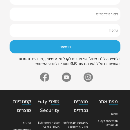
בלחיצה על "הרשמה" אני מסכים לקבל מידע שיווקי, מבצעים והטבות
באמצעות דוא"ל ו/או הודעות SMS ומסכים לתנאי השימוש
מפת אתר
מוצרים
מוצרי Eufy
קטגוריות
נבחרים
Security
מוצרים
אודות
תקנון השקת eufy
שואב אבק רובוטי eufy
מצלמה חכמה Eufy
אוזניות
Omni C28
Cam 2 Pro 2K
Vacuum X10 Pro
מצלמות אבטחה