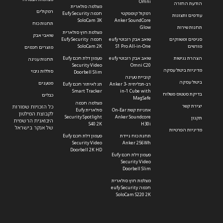
Omni
הודעת החזרה
מצלמה סולארית
רמקולים
רמקול קומפקטי
חכמה Eufy Security
עודפים ותצוגות
SoloCam 3K
Anker SoundCore
תחנות כוח
תחנות שירות
Glow
מצלמת חוץ סולארית
שואבי אבק
סניפים ומשווקים
שואב אבק רובוטי eufy
חכמה Eufy Security
מורשים
S1 Pro All-in-One
SoloCam 2K
מוצרים חכמים
הצהרת נגישות
שואב אבק רובוטי eufy
פעמון דלת חכם Eufy
תחנות עגינה
Security Video
Omni C20
מדיניות ביטול עסקה
סוללות גיבוי
Doorbell Slim
קוביית טעינה
ביטול עסקה
מטענים
רב-תכליתית Anker 3-
תג לאיתור חכם Eufy
Smart Tracker
in-1 Cube with
בדיקת סטטוס משלוח
כבלים
MagSafe
מצלמה חכמה
יצירת קשר
כל הזכויות שמורות
אוזניות קשת On-Ear
סולארית Eufy
לקבוצת המילטון
Security Spotlight
Anker Soundcore
תקנון
היבואנית הרשמית
S40 2K
H30i
של אנקר בישראל
מדיניות הפרטיות
תחנת כוח ניידת
פעמון דלת חכם Eufy
Security Video
Anker 256Wh
Doorbell 2K HD
פעמון דלת חכם Eufy
Security Video
Doorbell Slim
מצלמת חוץ סולארית
חכמה eufy Security
SoloCam S220 2K