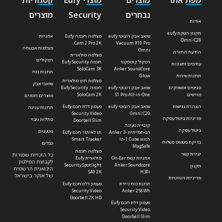
נבחרים
Security
מוצרים
אודות
תקנון השקת eufy
שואב אבק רובוטי eufy
מצלמה חכמה Eufy
אוזניות
Omni C28
Cam 2 Pro 2K
Vacuum X10 Pro
מצלמות אבטחה
Omni
הודעת החזרה
מצלמה סולארית
רמקולים
רמקול קומפקטי
חכמה Eufy Security
עודפים ותצוגות
SoloCam 3K
Anker SoundCore
תחנות כוח
תחנות שירות
Glow
מצלמת חוץ סולארית
שואבי אבק
סניפים ומשווקים
שואב אבק רובוטי eufy
חכמה Eufy Security
מורשים
S1 Pro All-in-One
SoloCam 2K
מוצרים חכמים
הצהרת נגישות
שואב אבק רובוטי eufy
פעמון דלת חכם Eufy
תחנות עגינה
Security Video
Omni C20
מדיניות ביטול עסקה
סוללות גיבוי
Doorbell Slim
קוביית טעינה
ביטול עסקה
מטענים
רב-תכליתית Anker 3-
תג לאיתור חכם Eufy
Smart Tracker
in-1 Cube with
בדיקת סטטוס משלוח
כבלים
MagSafe
מצלמה חכמה
יצירת קשר
כל הזכויות שמורות
אוזניות קשת On-Ear
סולארית Eufy
לקבוצת המילטון
Security Spotlight
Anker Soundcore
תקנון
היבואנית הרשמית
S40 2K
H30i
של אנקר בישראל
מדיניות הפרטיות
תחנת כוח ניידת
פעמון דלת חכם Eufy
Security Video
Anker 256Wh
Doorbell 2K HD
פעמון דלת חכם Eufy
Security Video
Doorbell Slim